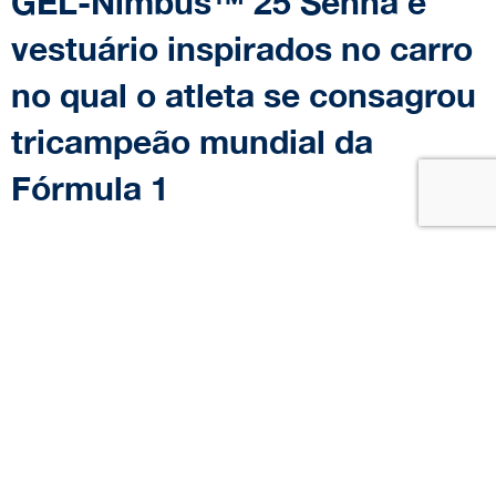
GEL-Nimbus™ 25 Senna e
vestuário inspirados no carro
no qual o atleta se consagrou
tricampeão mundial da
Fórmula 1
8
minutos
17 de October de 2023
Data:
|
Tempo de leitura:
ASICS e Marca Senna se unem pela
terceira vez para apresentar a
nova
collab em homenagem a Ayrton
Senna.
A silhueta escolhida para este