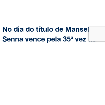
No dia do título de Mansell,
Senna vence pela 35ª vez na
F1 e carimba faixa do Leão
6
minutos
14 de agosto de 2020
Data:
|
Tempo de leitura:
Após conquistar um difícil segundo
lugar no GP da Alemanha e quebrar
uma sequência complicada de três