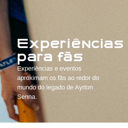
Experiências
para fãs
Experiências e eventos
aproximam os fãs ao redor do
mundo do legado de Ayrton
Senna.