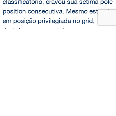
classificatório, cravou sua sétima pole
position consecutiva. Mesmo estando
em posição privilegiada no grid,
decidiu ousar e apostar em uma
combinação totalmente diferente:
colocou pneus duros do lado
esquerdo do carro e pneus macios no
direito. Na época, o regulamento
permitia isso e o resultado foi uma
vitória tranquila, sem precisar ir aos
boxes, enquanto Prost teve que fazer
a parada. Nota 10 em estratégia.