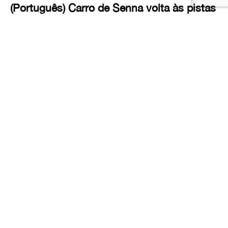
(Português) Carro de Senna volta às pistas
em Ímola com homenagem emocionante
de Vettel