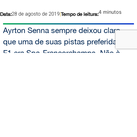
4
minutos
28 de agosto de 2019
Data:
|
Tempo de leitura:
Ayrton Senna sempre deixou claro
que uma de suas pistas preferidas na
F1 era Spa-Francorchamps. Não à
toa, o piloto brasileiro venceu metade
das corridas que disputou no traçado
belga. Foram cinco vitórias em 10
participações.
Apenas Michael Schumacher venceu
mais vezes que Senna o GP da
Bélgica. O alemão ganhou seis vezes,