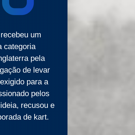
80
 recebeu um
a categoria
glaterra pela
gação de levar
exigido para a
essionado pelos
ideia, recusou e
orada de kart.