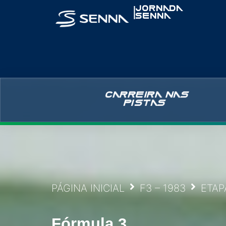
|
JORNADA
SENNA
CARREIRA NAS
PISTAS
PÁGINA INICIAL
F3 – 1983
ETAP
Fórmula 3