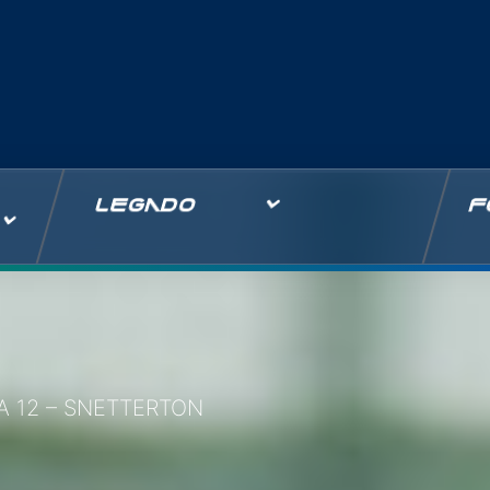
LEGADO
F
A 12 – SNETTERTON