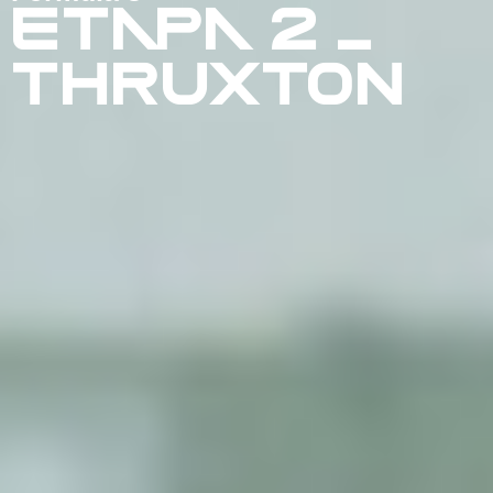
ETAPA 2 –
THRUXTON