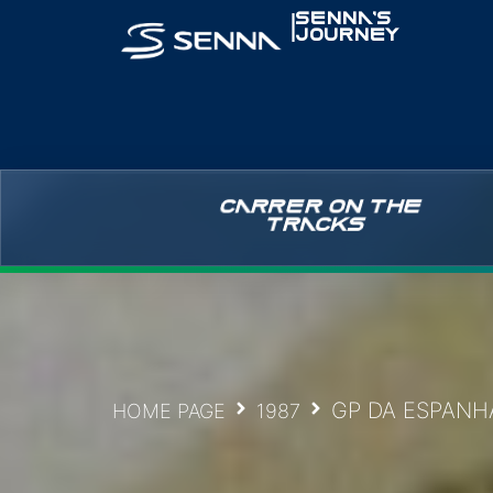
|
SENNA’S
JOURNEY
CARRER ON THE
TRACKS
GP DA ESPANH
HOME PAGE
1987