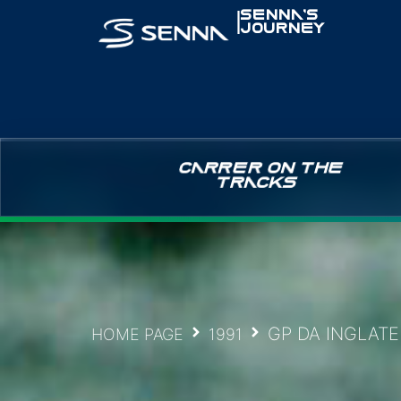
|
SENNA’S
JOURNEY
CARRER ON THE
TRACKS
GP DA INGLATE
HOME PAGE
1991